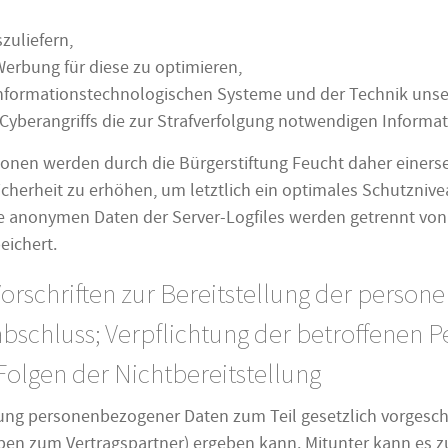
zuliefern,
 Werbung für diese zu optimieren,
informationstechnologischen Systeme und der Technik unser
Cyberangriffs die zur Strafverfolgung notwendigen Informat
en werden durch die Bürgerstiftung Feucht daher einerseit
herheit zu erhöhen, um letztlich ein optimales Schutznivea
 anonymen Daten der Server-Logfiles werden getrennt von 
ichert.
 Vorschriften zur Bereitstellung der perso
sabschluss; Verpflichtung der betroffenen
Folgen der Nichtbereitstellung
llung personenbezogener Daten zum Teil gesetzlich vorgeschri
ben zum Vertragspartner) ergeben kann. Mitunter kann es zu